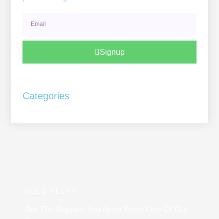
Email
Signup
Categories
NEED HELP?
Get The Support You Need From One Of Our