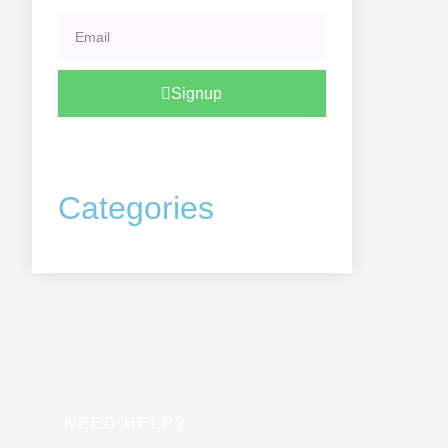
Email
Signup
Categories
NEED HELP?